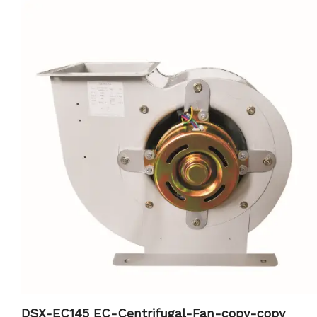
robust construction, the DSX-EC155 stands out as a reliable
and cost-effective ventilation solution.
DSX-EC145 EC-Centrifugal-Fan-copy-copy