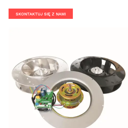
operational noise. Leveraging advanced EC motor
technology, this fan offers seamless speed and torque
SKONTAKTUJ SIĘ Z NAMI
control, ensuring smoother operation, reduced wear, and a
longer lifespan compared to traditional AC motors. Suitable
for a wide range of applications, the EC430 is the perfect
choice for professionals in the HVAC, industrial, and critical
environment industries.