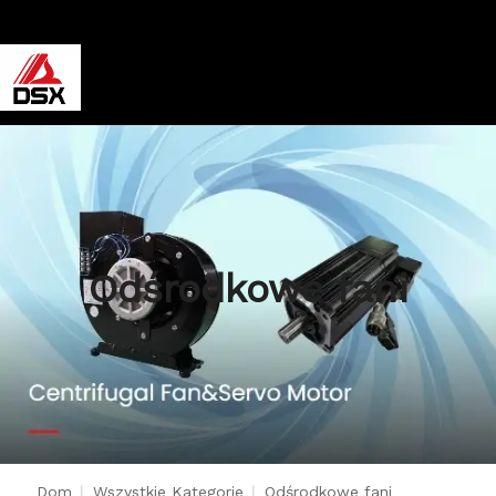
Odśrodkowe fani
Dom
|
Wszystkie Kategorie
|
Odśrodkowe fani