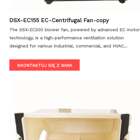
DSX-EC155 EC-Centrifugal Fan-copy
The DSX-EC200 blower fan, powered by advanced EC motor
technology, is a high-performance ventilation solution
designed for various industrial, commercial, and HVAC
systems. With its efficient energy conversion, low noise, and
stable airflow output, the EC200 is an ideal choice for
SKONTAKTUJ SIĘ Z NAMI
applications such as data centers, server rooms, factories,
warehouses, shopping malls, hospitals, and purification
ventilation equipment like air shower rooms.