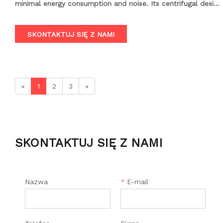
minimal energy consumption and noise. Its centrifugal design
ensures efficient air movement, making it suitable for a wide
range of ventilation and cooling applications in industrial,
SKONTAKTUJ SIĘ Z NAMI
commercial, and residential settings.
«
1
2
3
»
SKONTAKTUJ SIĘ Z NAMI
Nazwa
*
E-mail