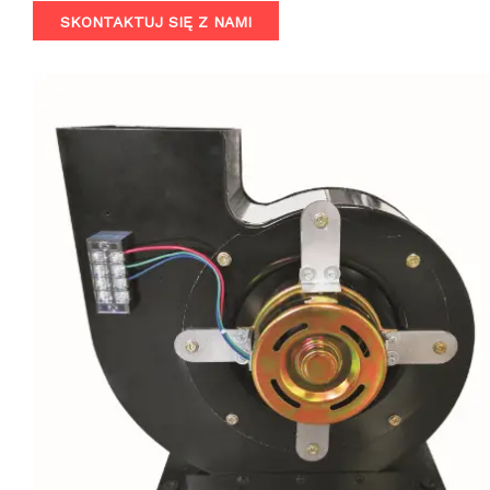
reliability, this fan is perfect for a wide range of applications,
SKONTAKTUJ SIĘ Z NAMI
including grain warehouses, data centers, server rooms,
factories, and more. With its sophisticated control system
and high-performance DC brushless motor, the DSX-EC239
ensures smooth, consistent airflow and minimal
maintenance.