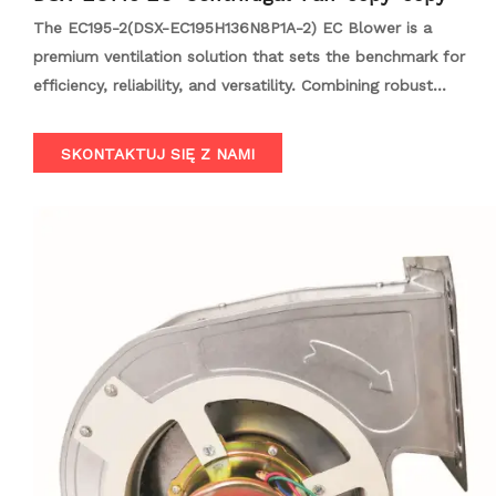
The EC195-2(DSX-EC195H136N8P1A-2) EC Blower is a
premium ventilation solution that sets the benchmark for
efficiency, reliability, and versatility. Combining robust
construction with cutting-edge EC motor technology, this
blower offers unparalleled performance for a wide range of
SKONTAKTUJ SIĘ Z NAMI
applications, including industrial, commercial, and HVAC
systems. With its advanced features and user-friendly
controls, the EC195-2 is designed to meet the demanding
ventilation needs of modern spaces.