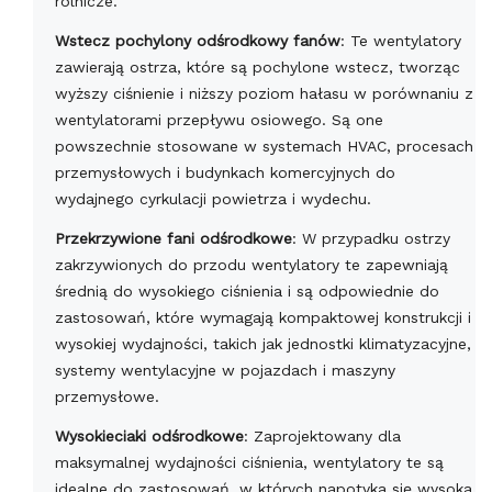
rolnicze.
Wstecz pochylony odśrodkowy fanów
: Te wentylatory
zawierają ostrza, które są pochylone wstecz, tworząc
wyższy ciśnienie i niższy poziom hałasu w porównaniu z
wentylatorami przepływu osiowego. Są one
powszechnie stosowane w systemach HVAC, procesach
przemysłowych i budynkach komercyjnych do
wydajnego cyrkulacji powietrza i wydechu.
Przekrzywione fani odśrodkowe
: W przypadku ostrzy
zakrzywionych do przodu wentylatory te zapewniają
średnią do wysokiego ciśnienia i są odpowiednie do
zastosowań, które wymagają kompaktowej konstrukcji i
wysokiej wydajności, takich jak jednostki klimatyzacyjne,
systemy wentylacyjne w pojazdach i maszyny
przemysłowe.
Wysokieciaki odśrodkowe
: Zaprojektowany dla
maksymalnej wydajności ciśnienia, wentylatory te są
idealne do zastosowań, w których napotyka się wysoka