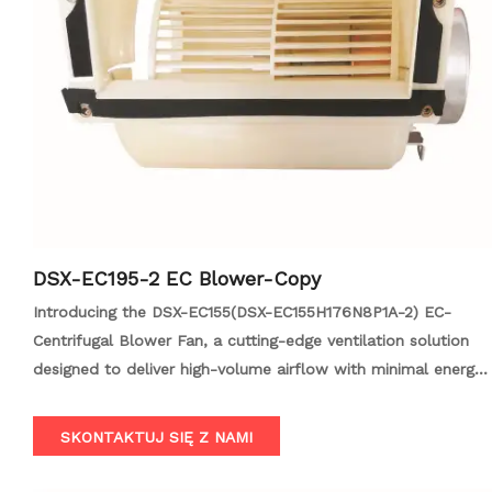
DSX-EC195-2 EC Blower-Copy
Introducing the DSX-EC155(DSX-EC155H176N8P1A-2) EC-
Centrifugal Blower Fan, a cutting-edge ventilation solution
designed to deliver high-volume airflow with minimal energy
consumption and noise. Engineered for versatility and
efficiency, this fan is perfect for a wide range of
SKONTAKTUJ SIĘ Z NAMI
applications, including industrial, commercial, and residential
settings. With its advanced EC motor, centrifugal design, and