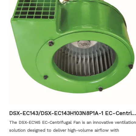
DSX-EC143/DSX-EC143H103N8P1A-1 EC-Centrif
ugal-Fan-Copy
The DSX-EC145 EC-Centrifugal Fan is an innovative ventilation
solution designed to deliver high-volume airflow with