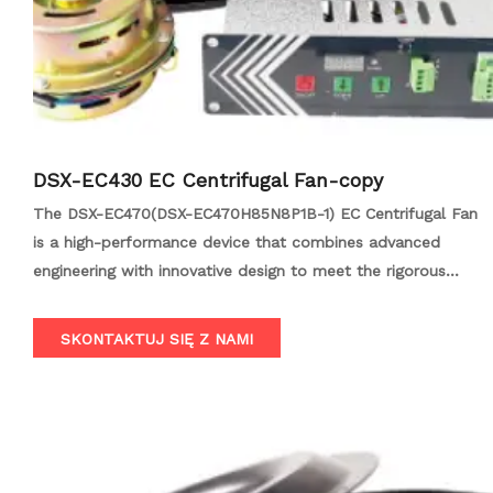
DSX-EC430 EC Centrifugal Fan-copy
The DSX-EC470(DSX-EC470H85N8P1B-1) EC Centrifugal Fan
is a high-performance device that combines advanced
engineering with innovative design to meet the rigorous
demands of modern HVAC systems, industrial ventilation, and
FFU fan filter units. It offers exceptional air circulation and
SKONTAKTUJ SIĘ Z NAMI
air quality control in various settings.