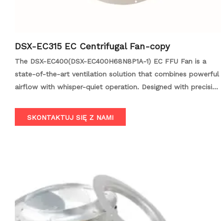
DSX-EC315 EC Centrifugal Fan-copy
The DSX-EC400(DSX-EC400H68N8P1A-1) EC FFU Fan is a
state-of-the-art ventilation solution that combines powerful
airflow with whisper-quiet operation. Designed with precision
engineering, this fan features a centrifugal impeller and
optimized air channels to ensure efficient and silent
SKONTAKTUJ SIĘ Z NAMI
performance. Suitable for a wide range of applications,
including FFU fan filter units, cleanrooms, hospitals,
laboratories, and data centers, the DSX-EC400 is an
essential component for maintaining optimal air quality in
various ventilation scenarios.