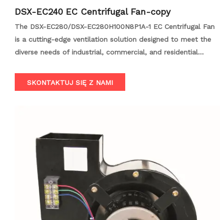
DSX-EC240 EC Centrifugal Fan-copy
The DSX-EC280/DSX-EC280H100N8P1A-1 EC Centrifugal Fan
is a cutting-edge ventilation solution designed to meet the
diverse needs of industrial, commercial, and residential
applications. Featuring an advanced EC brushless motor and
electronic commutation technology, this fan offers
SKONTAKTUJ SIĘ Z NAMI
unparalleled efficiency, low energy consumption, and
whisper-quiet operation. With its compact design and
customizable options, the EC280 is an ideal choice for a
wide range of ventilation needs.