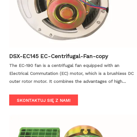
DSX-EC145 EC-Centrifugal-Fan-copy
The EC-190 fan is a centrifugal fan equipped with an
Electrical Commutation (EC) motor, which is a brushless DC
outer rotor motor. It combines the advantages of high
intelligence, high energy efficiency, long lifespan, low
vibration, and low noise, ensuring continuous and
SKONTAKTUJ SIĘ Z NAMI
uninterrupted operation.