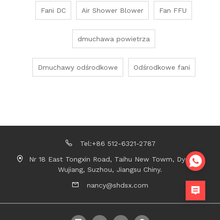
Fani DC
Air Shower Blower
Fan FFU
dmuchawa powietrza
Dmuchawy odśrodkowe
Odśrodkowe fani
Tel:+86 512-6321-2787
Nr 18 East Tongxin Road, Taihu New Towm, Dystrykt
Wujiang, Suzhou, Jiangsu Chiny.
nancy@shdsx.com