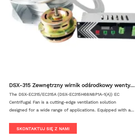
DSX-315 Zewnętrzny wirnik odśrodkowy wentyla
tor
The DSX-EC315/EC315A (DSX-EC315H68N8P1A-1(A)) EC
Centrifugal Fan is a cutting-edge ventilation solution
designed for a wide range of applications. Equipped with a
high-performance EC brushless motor, this fan offers
exceptional efficiency, low energy consumption, and minimal
SKONTAKTUJ SIĘ Z NAMI
noise, all while boasting a long lifespan. Its intelligent