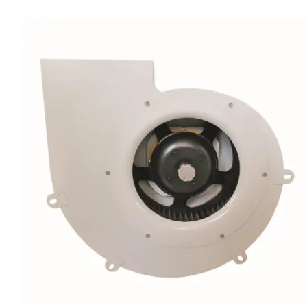
control system allows for precise fan speed and power
adjustment, optimizing energy utilization based on actual
demand. The compact design saves installation space and
facilitates maintenance, making it an ideal choice for various
ventilation needs.